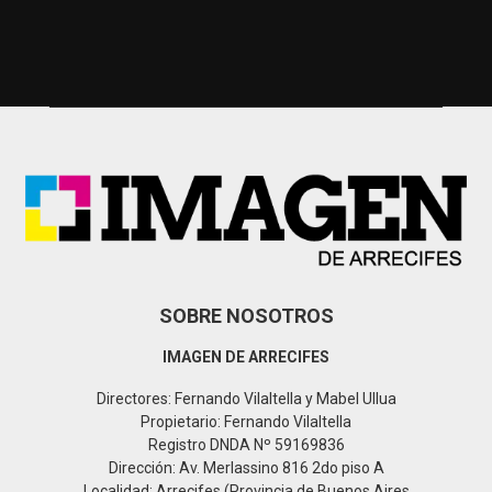
a
S
r
c
E
h
f
A
o
r
R
:
C
H
SOBRE NOSOTROS
IMAGEN DE ARRECIFES
Directores: Fernando Vilaltella y Mabel Ullua
Propietario: Fernando Vilaltella
Registro DNDA Nº 59169836
Dirección: Av. Merlassino 816 2do piso A
Localidad: Arrecifes (Provincia de Buenos Aires