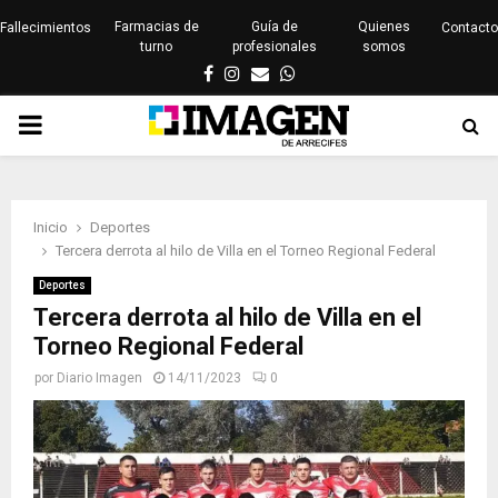
Farmacias de
Guía de
Quienes
Fallecimientos
Contacto
turno
profesionales
somos
Facebook
Instagram
Email
Whatsapp
PRIMARY
MENU
Inicio
Deportes
Tercera derrota al hilo de Villa en el Torneo Regional Federal
Deportes
Tercera derrota al hilo de Villa en el
Torneo Regional Federal
por
Diario Imagen
14/11/2023
0