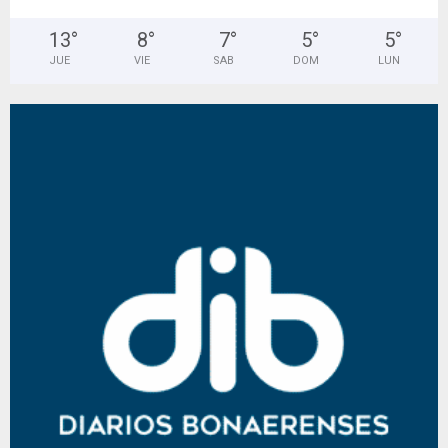
13
°
8
°
7
°
5
°
5
°
JUE
VIE
SAB
DOM
LUN