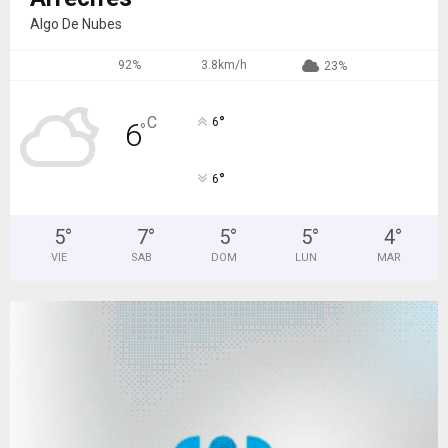
Algo De Nubes
92%
3.8km/h
23%
°
C
6
6
°
°
6
5
°
7
°
5
°
5
°
4
°
VIE
SAB
DOM
LUN
MAR