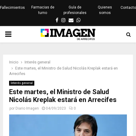
Farmacias de
Guía de
Quienes
Fallecimientos
Contacto
turno
profesionales
somos
Facebook
Instagram
Email
Whatsapp
PRIMARY
MENU
Inicio
Interés general
Este martes, el Ministro de Salud Nicolás Kreplak estará en
Arrecifes
Interés general
Este martes, el Ministro de Salud
Nicolás Kreplak estará en Arrecifes
por
Diario Imagen
04/09/2023
0