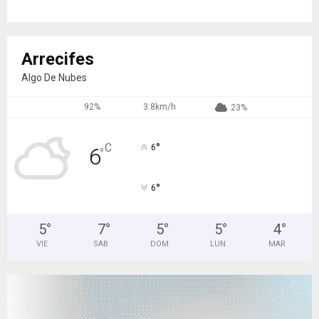
Arrecifes
Algo De Nubes
92%
3.8km/h
23%
°
C
6
6
°
°
6
5
°
7
°
5
°
5
°
4
°
VIE
SAB
DOM
LUN
MAR