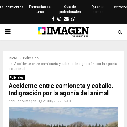
Farmacias de
Guía de
Quienes
Fallecimientos
Contacto
turno
profesionales
somos
Facebook
Instagram
Email
Whatsapp
PRIMARY
MENU
Inicio
Policiales
Accidente entre camioneta y caballo. Indignación por la agonía
del animal
Policiales
Accidente entre camioneta y caballo.
Indignación por la agonía del animal
por
Diario Imagen
25/08/2022
0