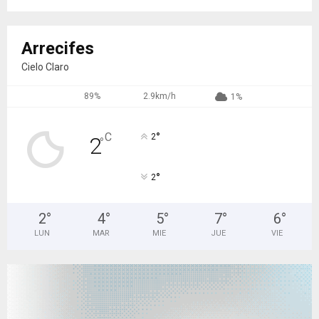
Arrecifes
Cielo Claro
89%
2.9km/h
1%
°
C
2
2
°
°
2
2
°
4
°
5
°
7
°
6
°
LUN
MAR
MIE
JUE
VIE