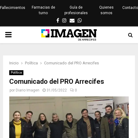
Farmacias de
Guía de
Quienes
Fallecimientos
Contacto
turno
profesionales
somos
Facebook
Instagram
Email
Whatsapp
PRIMARY
MENU
Inicio
Política
Comunicado del PRO Arrecifes
Política
Comunicado del PRO Arrecifes
por
Diario Imagen
31/05/2022
0