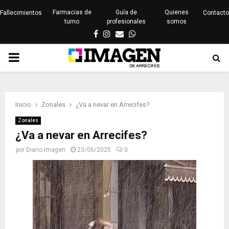
Farmacias de
Guía de
Quienes
Fallecimientos
Contacto
turno
profesionales
somos
Facebook
Instagram
Email
Whatsapp
PRIMARY
MENU
Inicio
Zonales
¿Va a nevar en Arrecifes?
Zonales
¿Va a nevar en Arrecifes?
por
Diario Imagen
23/06/2025
0