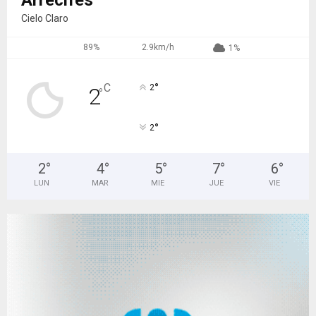
Arrecifes
Cielo Claro
89%
2.9km/h
1%
°
C
2
2
°
°
2
2
°
4
°
5
°
7
°
6
°
LUN
MAR
MIE
JUE
VIE