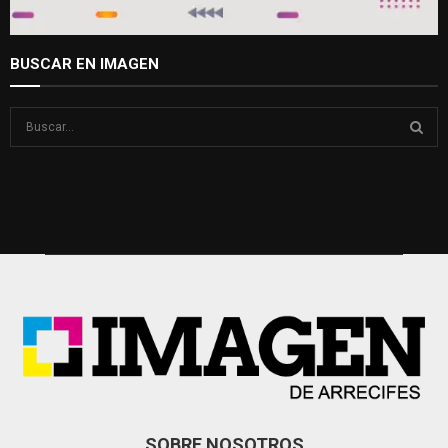
BUSCAR EN IMAGEN
S
e
a
S
r
c
E
h
f
A
o
r
R
:
C
H
SOBRE NOSOTROS