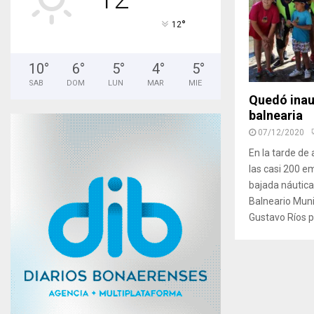
°
12
10
°
6
°
5
°
4
°
5
°
SAB
DOM
LUN
MAR
MIE
Quedó inau
balnearia
07/12/2020
En la tarde de
las casi 200 e
bajada náutica
Balneario Muni
Gustavo Ríos pr