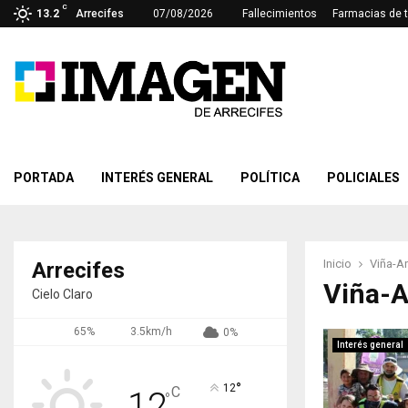
C
13.2
Arrecifes
07/08/2026
Fallecimientos
Farmacias de 
PORTADA
INTERÉS GENERAL
POLÍTICA
POLICIALES
Inicio
Viña-Ar
Arrecifes
Viña-A
Cielo Claro
65%
3.5km/h
0%
Interés general
°
12
C
12
°