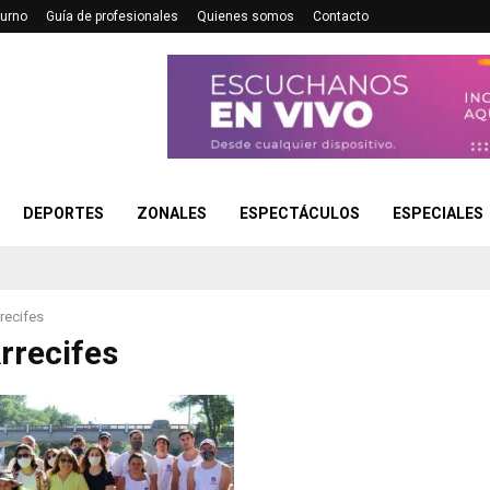
turno
Guía de profesionales
Quienes somos
Contacto
DEPORTES
ZONALES
ESPECTÁCULOS
ESPECIALES
recifes
rrecifes