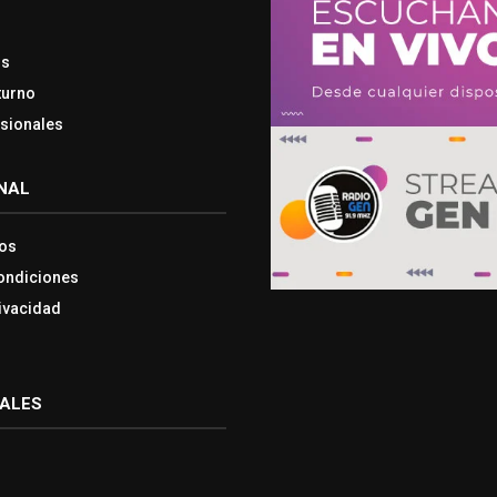
os
turno
esionales
NAL
os
ondiciones
rivacidad
IALES