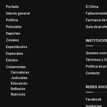
Portada
El Clima
Interés general
Fallecimient
Política
Farmacia de 
Policiales
Guía de prof
Deportes
Zonales
INSTITUCIO
Espectáculos
Quienes som
Especiales
Términos y C
Edictos
Política de p
Columnistas
Caricaturas
Contacto
Judiciales
Educación
REDES SOC
Reflexión
Nutrición
Facebook
Instagram