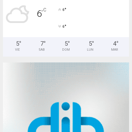
°
C
6
6
°
°
6
5
°
7
°
5
°
5
°
4
°
VIE
SAB
DOM
LUN
MAR