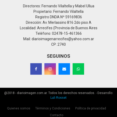
Directores: Fernando Vilaltella y Mabel Ullua
Propietario: Fernando Vilaltella
Registro DNDA Nº 59169836
Dirección: Av. Merlassino 816 2do piso A
Localidad: Arrecifes (Provincia de Buenos Aires
Teléfono: 02478-15-461366
Mail: diarioimagenarrecifes@yahoo.com.ar
CP: 2740
SEGUINOS
@2018 - diarioimagen.com.ar. Todos los derechos reservados. - Desarrollo:
Luli Rosset
Quienes somos
Términos y Condiciones
Política de privacidad
Contacto