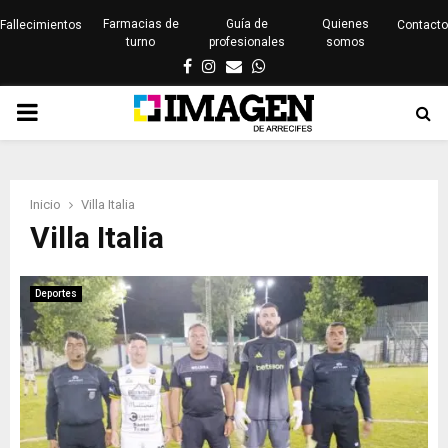
Farmacias de
Guía de
Quienes
Fallecimientos
Contacto
turno
profesionales
somos
Facebook
Instagram
Email
Whatsapp
PRIMARY
MENU
Inicio
Villa Italia
Villa Italia
Deportes