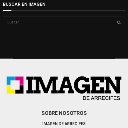
BUSCAR EN IMAGEN
S
e
a
S
r
c
E
h
f
A
o
r
R
:
C
H
SOBRE NOSOTROS
IMAGEN DE ARRECIFES