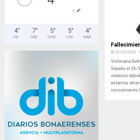
°
4
4
°
7
°
5
°
5
°
4
°
VIE
SAB
DOM
LUN
MAR
Fallecimie
25/03/2020
Victoriana Belm
Sepelio el 26/3
velatorio debid
estamos atrav
conocimiento S