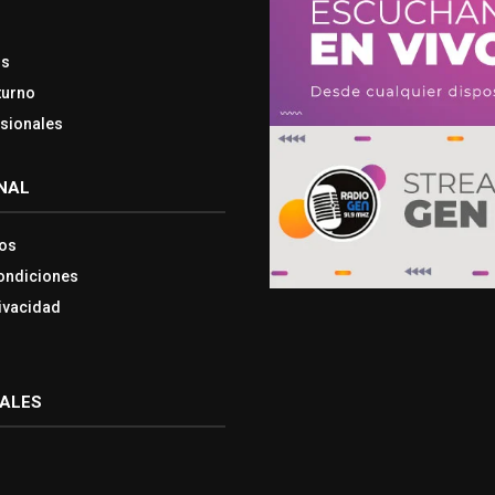
os
turno
esionales
NAL
os
ondiciones
rivacidad
IALES