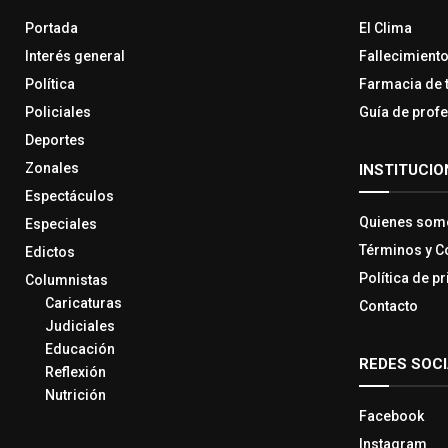
Portada
El Clima
Interés general
Fallecimient
Política
Farmacia de 
Policiales
Guía de prof
Deportes
Zonales
INSTITUCIO
Espectáculos
Quienes som
Especiales
Términos y C
Edictos
Política de p
Columnistas
Caricaturas
Contacto
Judiciales
Educación
REDES SOC
Reflexión
Nutrición
Facebook
Instagram