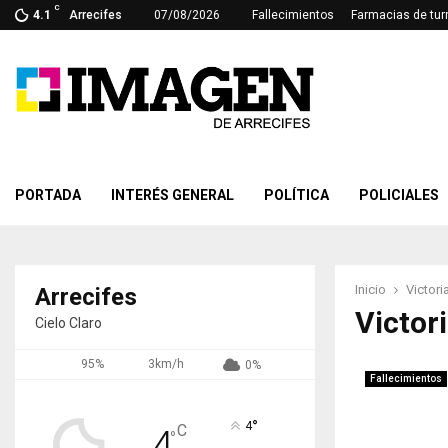
C
4.1
Arrecifes
07/08/2026
Fallecimientos
Farmacias de tur
PORTADA
INTERÉS GENERAL
POLÍTICA
POLICIALES
Inicio
Victor
Arrecifes
Victor
Cielo Claro
95%
3km/h
0%
Fallecimientos
°
4
C
4
°