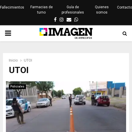
Farmacias de
Guía de
Quienes
Fallecimientos
Contacto
turno
profesionales
somos
Facebook
Instagram
Email
Whatsapp
PRIMARY
MENU
Inicio
UTOI
UTOI
Policiales