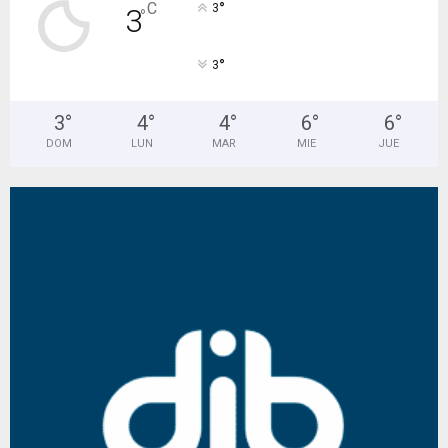
°
C
3
3
°
°
3
3
°
4
°
4
°
6
°
6
°
DOM
LUN
MAR
MIE
JUE