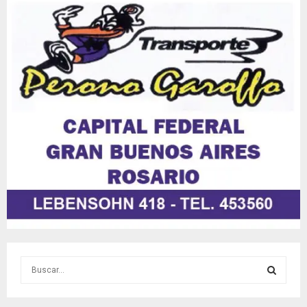
S
e
a
S
r