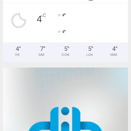
°
C
4
4
°
°
4
4
°
7
°
5
°
5
°
4
°
VIE
SAB
DOM
LUN
MAR