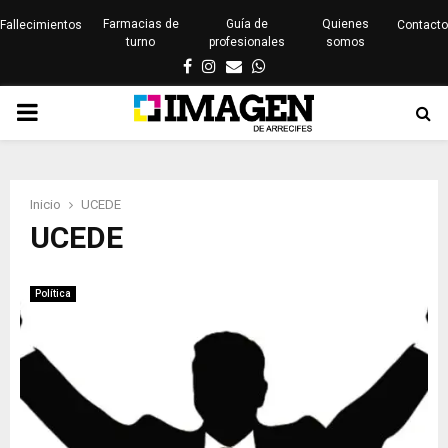
Farmacias de
Guía de
Quienes
Fallecimientos
Contacto
turno
profesionales
somos
Facebook
Instagram
Email
Whatsapp
PRIMARY
MENU
Inicio
UCEDE
UCEDE
Política