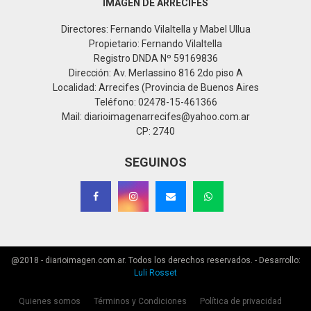
IMAGEN DE ARRECIFES
Directores: Fernando Vilaltella y Mabel Ullua
Propietario: Fernando Vilaltella
Registro DNDA Nº 59169836
Dirección: Av. Merlassino 816 2do piso A
Localidad: Arrecifes (Provincia de Buenos Aires
Teléfono: 02478-15-461366
Mail: diarioimagenarrecifes@yahoo.com.ar
CP: 2740
SEGUINOS
@2018 - diarioimagen.com.ar. Todos los derechos reservados. - Desarrollo:
Luli Rosset
Quienes somos
Términos y Condiciones
Política de privacidad