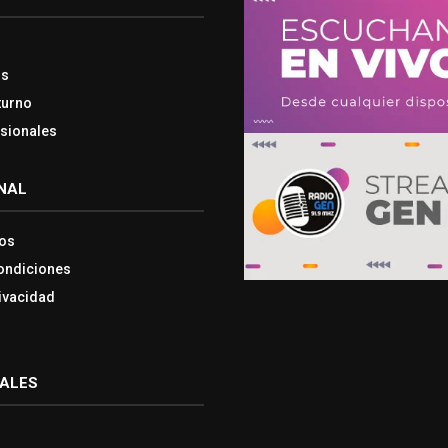
os
turno
esionales
NAL
os
ondiciones
rivacidad
IALES