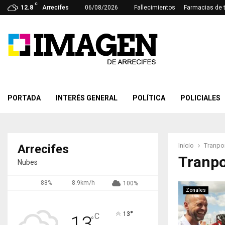
C
12.8
Arrecifes
06/08/2026
Fallecimientos
Farmacias de 
PORTADA
INTERÉS GENERAL
POLÍTICA
POLICIALES
Inicio
Tranpo
Arrecifes
Tranpo
Nubes
88%
8.9km/h
100%
Zonales
°
13
C
13
°