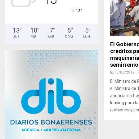
°
13
13
°
10
°
7
°
5
°
5
°
JUE
VIE
SAB
DOM
LUN
El Gobiern
créditos p
maquinaria
semirremol
13/03/2019
El Ministro de 
el Ministro de 
anunciaron hoy
leasing para l
camiones y sem