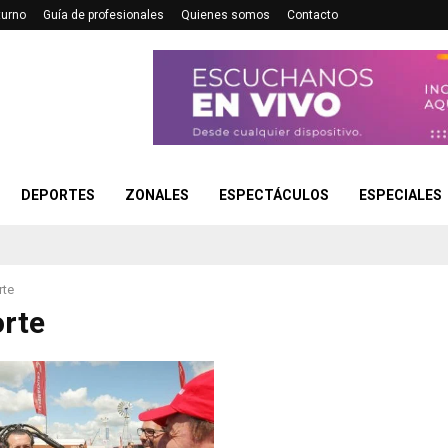
turno
Guía de profesionales
Quienes somos
Contacto
DEPORTES
ZONALES
ESPECTÁCULOS
ESPECIALES
rte
rte