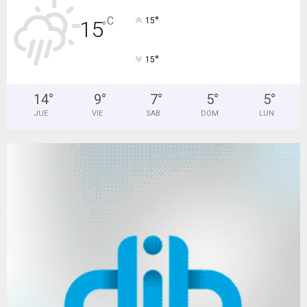
°
C
15
15
°
°
15
14
°
9
°
7
°
5
°
5
°
JUE
VIE
SAB
DOM
LUN