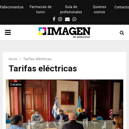
Farmacias de
Guía de
Quienes
Fallecimientos
Contacto
turno
profesionales
somos
Facebook
Instagram
Email
Whatsapp
PRIMARY
MENU
Inicio
Tarifas eléctricas
Tarifas eléctricas
Zonales