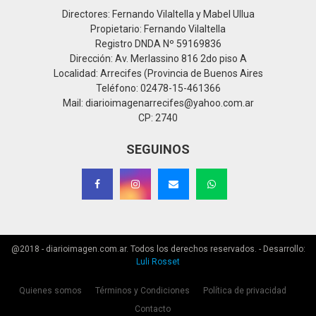
Directores: Fernando Vilaltella y Mabel Ullua
Propietario: Fernando Vilaltella
Registro DNDA Nº 59169836
Dirección: Av. Merlassino 816 2do piso A
Localidad: Arrecifes (Provincia de Buenos Aires
Teléfono: 02478-15-461366
Mail: diarioimagenarrecifes@yahoo.com.ar
CP: 2740
SEGUINOS
@2018 - diarioimagen.com.ar. Todos los derechos reservados. - Desarrollo:
Luli Rosset
Quienes somos
Términos y Condiciones
Política de privacidad
Contacto