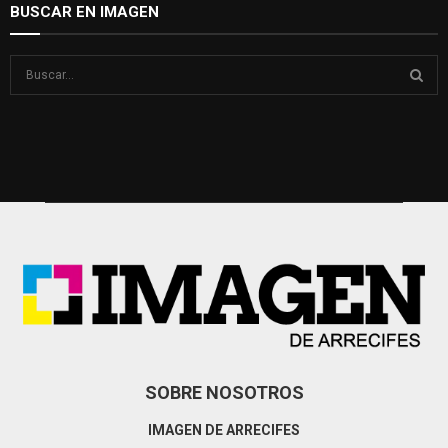
BUSCAR EN IMAGEN
S
e
a
S
r
c
E
h
f
A
o
r
R
:
C
H
SOBRE NOSOTROS
IMAGEN DE ARRECIFES