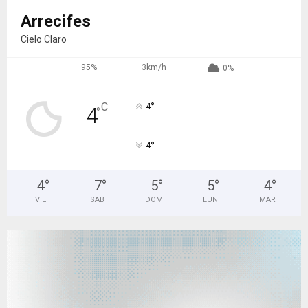
Arrecifes
Cielo Claro
95%
3km/h
0%
°
C
4
4
°
°
4
4
°
7
°
5
°
5
°
4
°
VIE
SAB
DOM
LUN
MAR