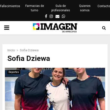
Farmacias de
Guía de
Quienes
Fallecimientos
Contacto
turno
profesionales
somos
Facebook
Instagram
Email
Whatsapp
PRIMARY
MENU
Inicio
Sofia Dziewa
Sofia Dziewa
Deportes