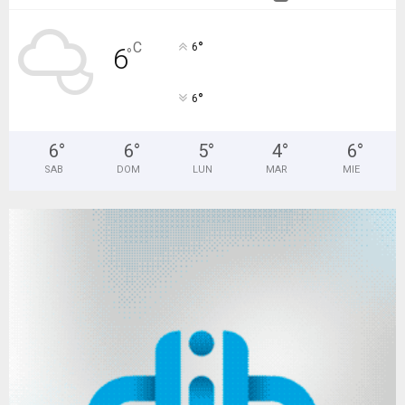
°
C
6
6
°
°
6
6
°
6
°
5
°
4
°
6
°
SAB
DOM
LUN
MAR
MIE