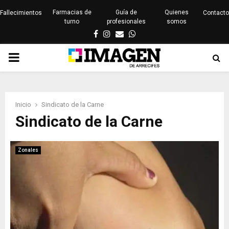
Farmacias de
Guía de
Quienes
Fallecimientos
Contacto
turno
profesionales
somos
Facebook
Instagram
Email
Whatsapp
PRIMARY
MENU
Inicio
Sindicato de la Carne
Sindicato de la Carne
Zonales