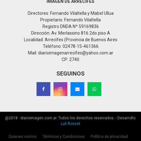
IMAGEN DE ARRECIFES
Directores: Fernando Vilaltella y Mabel Ullua
Propietario: Fernando Vilaltella
Registro DNDA Nº 59169836
Dirección: Av. Merlassino 816 2do piso A
Localidad: Arrecifes (Provincia de Buenos Aires
Teléfono: 02478-15-461366
Mail: diarioimagenarrecifes@yahoo.com.ar
CP: 2740
SEGUINOS
@2018 - diarioimagen.com.ar. Todos los derechos reservados. - Desarrollo:
Luli Rosset
Quienes somos
Términos y Condiciones
Política de privacidad