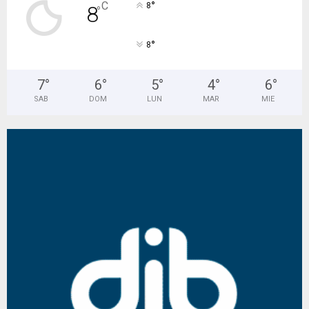
°
C
8
8
°
°
8
7
°
6
°
5
°
4
°
6
°
SAB
DOM
LUN
MAR
MIE