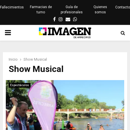
Farmacias de
Guía de
Quienes
Fallecimientos
Contacto
turno
profesionales
somos
Facebook
Instagram
Email
Whatsapp
PRIMARY
MENU
Inicio
Show Musical
Show Musical
Espectáculos