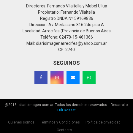
Directores: Fernando Vilaltella y Mabel Ullua
Propietario: Fernando Vilaltella
Registro DNDA Nº 59169836
Dirección: Av. Merlassino 816 2do piso A
Localidad: Arrecifes (Provincia de Buenos Aires
Teléfono: 02478-15-461366
Mail: diarioimagenarrecifes@yahoo.com.ar
CP: 2740
SEGUINOS
@2018 - diarioimagen.com.ar. Todos los derechos reservados. - Desarrollo:
Luli Rosset
Quienes somos
Términos y Condiciones
Política de privacidad
Contacto