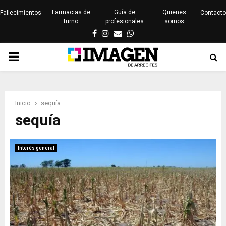
Farmacias de
Guía de
Quienes
Fallecimientos
Contacto
turno
profesionales
somos
Facebook
Instagram
Email
Whatsapp
PRIMARY
MENU
Inicio
sequía
sequía
Interés general