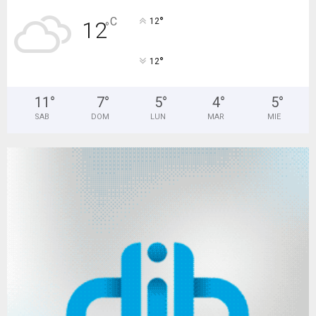
°
C
12
12
°
°
12
11
°
7
°
5
°
4
°
5
°
SAB
DOM
LUN
MAR
MIE