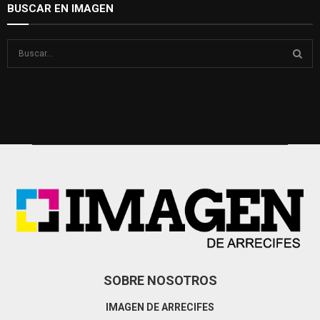
BUSCAR EN IMAGEN
S
e
a
S
r
c
E
h
f
A
o
r
R
:
C
H
SOBRE NOSOTROS
IMAGEN DE ARRECIFES