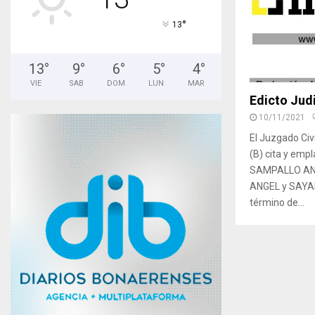
°
13
13
°
9
°
6
°
5
°
4
°
VIE
SAB
DOM
LUN
MAR
Edicto Judi
10/11/2021
El Juzgado Civ
(B) cita y emp
SAMPALLO AN
ANGEL y SAYAL
término de...