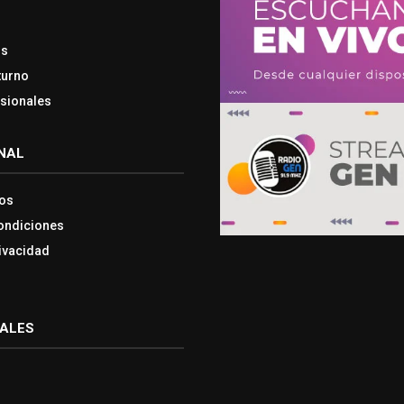
os
turno
esionales
NAL
os
ondiciones
rivacidad
IALES