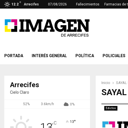
C
12.2
Arrecifes
07/08/2026
Fallecimientos
Farmacias de 
PORTADA
INTERÉS GENERAL
POLÍTICA
POLICIALES
Inicio
SAYAL
Arrecifes
SAYAL
Cielo Claro
52%
3.6km/h
0%
Edictos
°
13
C
13
°