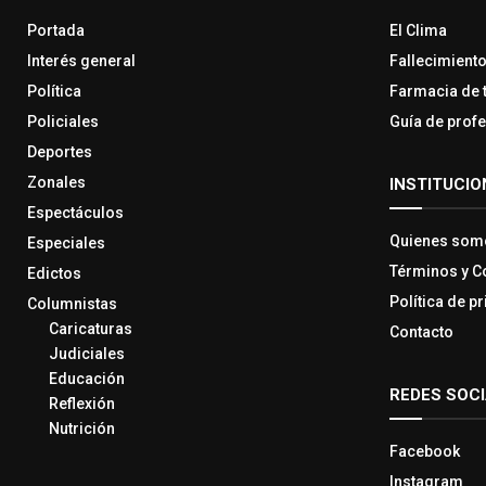
Portada
El Clima
Interés general
Fallecimient
Política
Farmacia de 
Policiales
Guía de prof
Deportes
Zonales
INSTITUCIO
Espectáculos
Quienes som
Especiales
Términos y C
Edictos
Política de p
Columnistas
Caricaturas
Contacto
Judiciales
Educación
REDES SOC
Reflexión
Nutrición
Facebook
Instagram