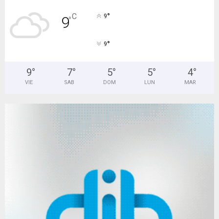
°
C
9
9
°
°
9
9
°
7
°
5
°
5
°
4
°
VIE
SAB
DOM
LUN
MAR