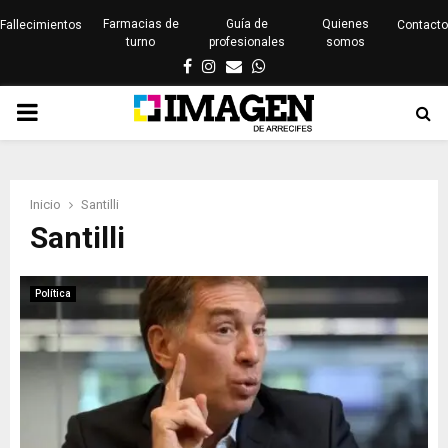
Farmacias de
Guía de
Quienes
Fallecimientos
Contacto
turno
profesionales
somos
Facebook
Instagram
Email
Whatsapp
PRIMARY
MENU
Inicio
Santilli
Santilli
Política