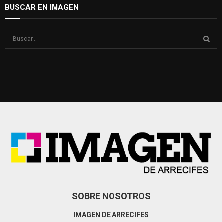
BUSCAR EN IMAGEN
S
e
a
S
r
c
E
h
f
A
o
r
R
:
C
H
SOBRE NOSOTROS
IMAGEN DE ARRECIFES