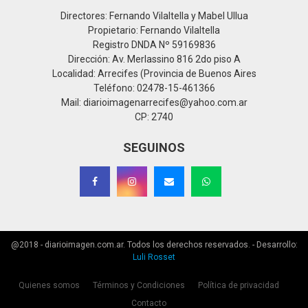
Directores: Fernando Vilaltella y Mabel Ullua
Propietario: Fernando Vilaltella
Registro DNDA Nº 59169836
Dirección: Av. Merlassino 816 2do piso A
Localidad: Arrecifes (Provincia de Buenos Aires
Teléfono: 02478-15-461366
Mail: diarioimagenarrecifes@yahoo.com.ar
CP: 2740
SEGUINOS
@2018 - diarioimagen.com.ar. Todos los derechos reservados. - Desarrollo:
Luli Rosset
Quienes somos
Términos y Condiciones
Política de privacidad
Contacto