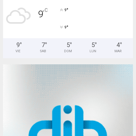
°
C
9
9
°
°
9
9
°
7
°
5
°
5
°
4
°
VIE
SAB
DOM
LUN
MAR