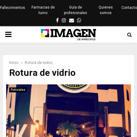
Farmacias de
Guía de
Quienes
Fallecimientos
Contacto
turno
profesionales
somos
Facebook
Instagram
Email
Whatsapp
PRIMARY
MENU
Inicio
Rotura de vidrio
Rotura de vidrio
Policiales