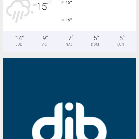
°
C
15
15
°
°
15
14
°
9
°
7
°
5
°
5
°
JUE
VIE
SAB
DOM
LUN