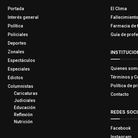
Portada
El Clima
Interés general
Fallecimient
Política
Farmacia de 
Policiales
Guía de prof
Deportes
Zonales
INSTITUCIO
Espectáculos
Quienes som
Especiales
Términos y C
Edictos
Política de p
Columnistas
Caricaturas
Contacto
Judiciales
Educación
REDES SOC
Reflexión
Nutrición
Facebook
Instagram