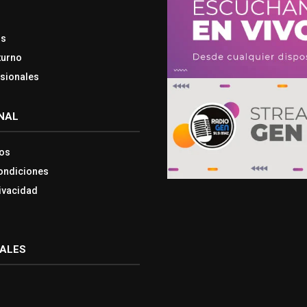
os
turno
esionales
NAL
os
ondiciones
rivacidad
IALES