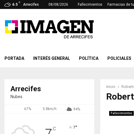
C
6.5
Arrecifes
08/08/2026
Fallecimientos
Farmacias de t
PORTADA
INTERÉS GENERAL
POLÍTICA
POLICIALES
Inicio
Roberto
Arrecifes
Robert
Nubes
67%
5.8km/h
94%
Fallecimientos
°
7
C
7
°