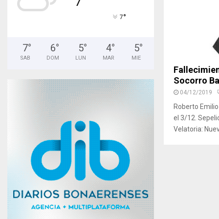
°
7
7
°
6
°
5
°
4
°
5
°
SAB
DOM
LUN
MAR
MIE
Fallecimien
Socorro Ba
04/12/2019
Roberto Emilio 
el 3/12. Sepeli
Velatoria: Nue