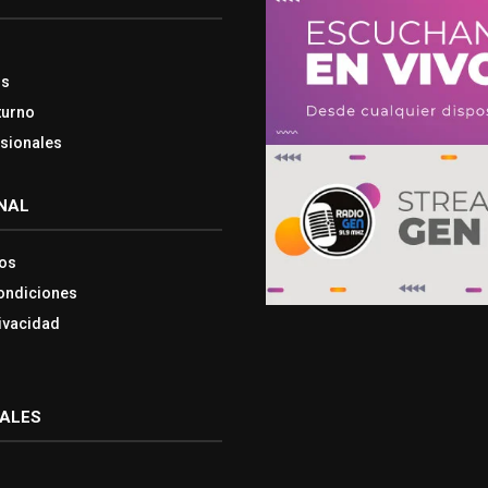
os
turno
esionales
NAL
os
ondiciones
rivacidad
IALES