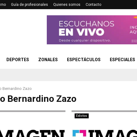
urno
Guía de profesionales
Quienes somos
Contacto
DEPORTES
ZONALES
ESPECTÁCULOS
ESPECIALES
o Bernardino Zazo
o Bernardino Zazo
Edictos