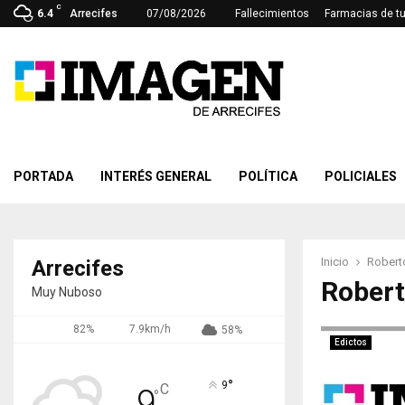
C
6.4
Arrecifes
07/08/2026
Fallecimientos
Farmacias de t
PORTADA
INTERÉS GENERAL
POLÍTICA
POLICIALES
Inicio
Robert
Arrecifes
Robert
Muy Nuboso
82%
7.9km/h
58%
Edictos
°
9
C
9
°