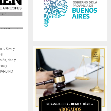
r
R
:
C
H
lo Civil y
del
lás, cita y
ros y
RNARDINO