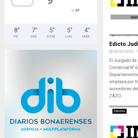
°
9
8
°
7
°
5
°
5
°
4
°
VIE
SAB
DOM
LUN
MAR
Edicto Judi
26/02/2025
El Juzgado de P
Comercial N° 6,
Departamento J
emplaza por tr
acreedores d
ZAZO...
Edictos