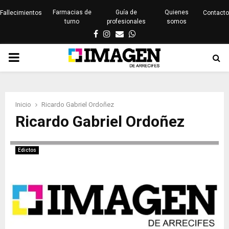
Farmacias de
Guía de
Quienes
Fallecimientos
Contacto
turno
profesionales
somos
Facebook
Instagram
Email
Whatsapp
PRIMARY
MENU
Inicio
Ricardo Gabriel Ordoñez
Ricardo Gabriel Ordoñez
Edictos