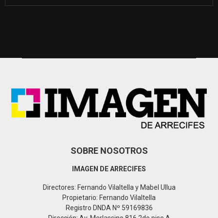
e
a
S
r
c
E
h
f
A
o
r
R
:
C
H
SOBRE NOSOTROS
IMAGEN DE ARRECIFES
Directores: Fernando Vilaltella y Mabel Ullua
Propietario: Fernando Vilaltella
Registro DNDA Nº 59169836