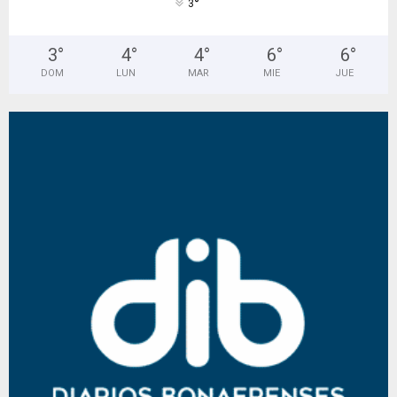
°
3
3
°
4
°
4
°
6
°
6
°
DOM
LUN
MAR
MIE
JUE