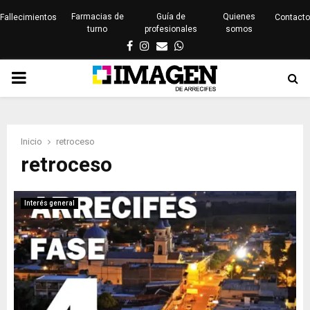
Farmacias de
Guía de
Quienes
Fallecimientos
Contacto
turno
profesionales
somos
Facebook
Instagram
Email
Whatsapp
PRIMARY
MENU
Inicio
retroceso
retroceso
Interés general