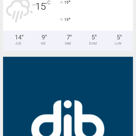
°
C
15
15
°
°
15
14
°
9
°
7
°
5
°
5
°
JUE
VIE
SAB
DOM
LUN