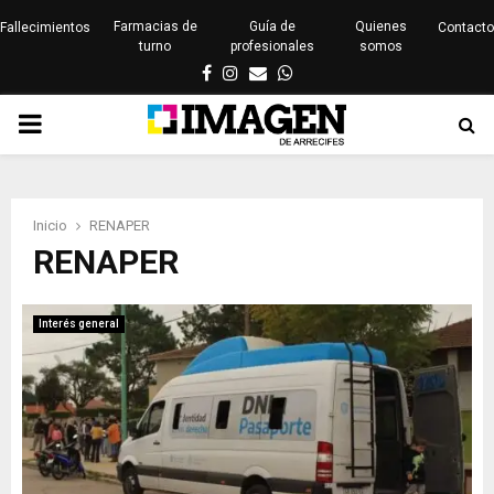
Farmacias de
Guía de
Quienes
Fallecimientos
Contacto
turno
profesionales
somos
Facebook
Instagram
Email
Whatsapp
PRIMARY
MENU
Inicio
RENAPER
RENAPER
Interés general