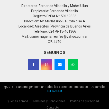
Directores: Fernando Vilaltella y Mabel Ullua
Propietario: Fernando Vilaltella
Registro DNDA Nº 59169836
Dirección: Av. Merlassino 816 2do piso A
Localidad: Arrecifes (Provincia de Buenos Aires
Teléfono: 02478-15-461366
Mail: diarioimagenarrecifes@yahoo.com.ar
CP: 2740
SEGUINOS
@2018 - diarioimagen.com.ar. Todos los derechos reservados. - Desarrollo:
Luli Rosset
Quienes somos
Términos y Condiciones
Política de privacidad
Contacto