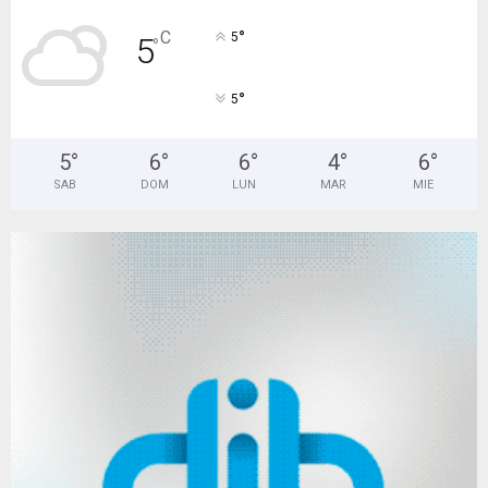
°
C
5
5
°
°
5
5
°
6
°
6
°
4
°
6
°
SAB
DOM
LUN
MAR
MIE