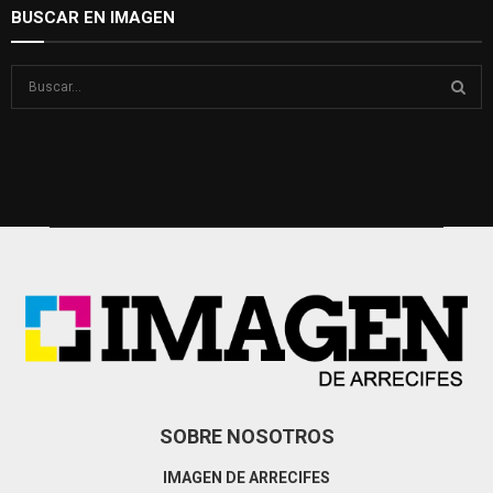
BUSCAR EN IMAGEN
S
e
a
S
r
c
E
h
f
A
o
r
R
:
C
H
SOBRE NOSOTROS
IMAGEN DE ARRECIFES