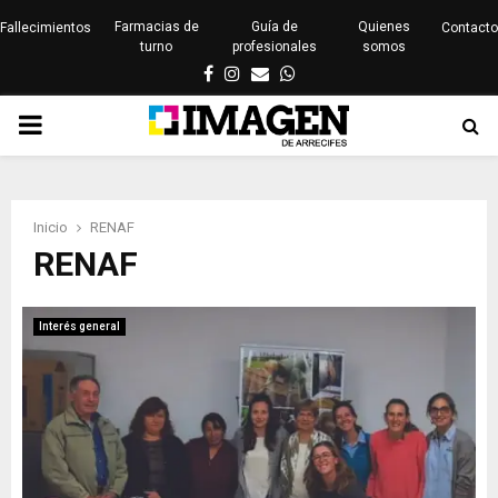
Farmacias de
Guía de
Quienes
Fallecimientos
Contacto
turno
profesionales
somos
Facebook
Instagram
Email
Whatsapp
PRIMARY
MENU
Inicio
RENAF
RENAF
Interés general