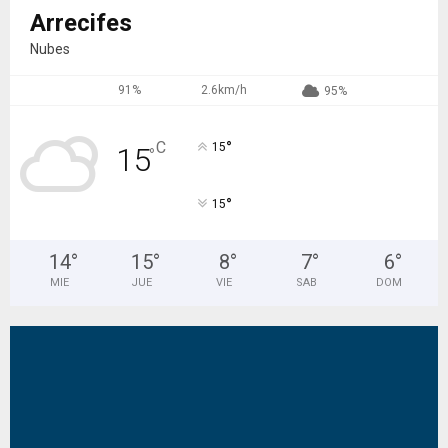
Arrecifes
Nubes
91%
2.6km/h
95%
°
C
15
15
°
°
15
14
°
15
°
8
°
7
°
6
°
MIE
JUE
VIE
SAB
DOM