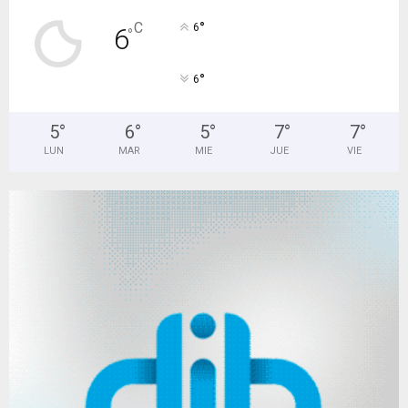
°
C
6
6
°
°
6
5
°
6
°
5
°
7
°
7
°
LUN
MAR
MIE
JUE
VIE