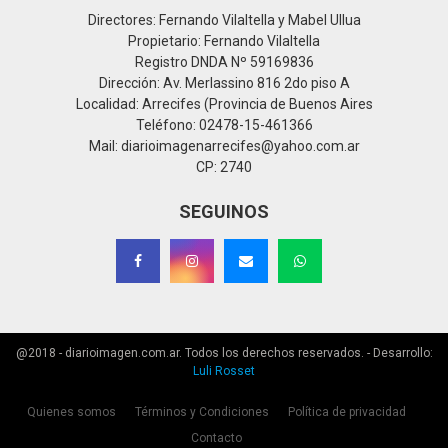
Directores: Fernando Vilaltella y Mabel Ullua
Propietario: Fernando Vilaltella
Registro DNDA Nº 59169836
Dirección: Av. Merlassino 816 2do piso A
Localidad: Arrecifes (Provincia de Buenos Aires
Teléfono: 02478-15-461366
Mail: diarioimagenarrecifes@yahoo.com.ar
CP: 2740
SEGUINOS
@2018 - diarioimagen.com.ar. Todos los derechos reservados. - Desarrollo:
Luli Rosset
Quienes somos
Términos y Condiciones
Política de privacidad
Contacto