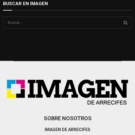
BUSCAR EN IMAGEN
S
e
a
S
r
c
E
h
f
A
o
r
R
:
C
H
SOBRE NOSOTROS
IMAGEN DE ARRECIFES