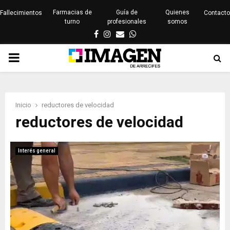
Farmacias de
Guía de
Quienes
Fallecimientos
Contacto
turno
profesionales
somos
Facebook
Instagram
Email
Whatsapp
PRIMARY
MENU
Inicio
reductores de velocidad
reductores de velocidad
Interés general