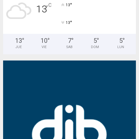
°
C
13
13
°
°
13
13
°
10
°
7
°
5
°
5
°
JUE
VIE
SAB
DOM
LUN