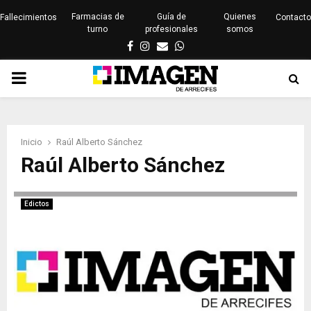
Farmacias de
Guía de
Quienes
Fallecimientos
Contacto
turno
profesionales
somos
Facebook
Instagram
Email
Whatsapp
PRIMARY
MENU
Inicio
Raúl Alberto Sánchez
Raúl Alberto Sánchez
Edictos