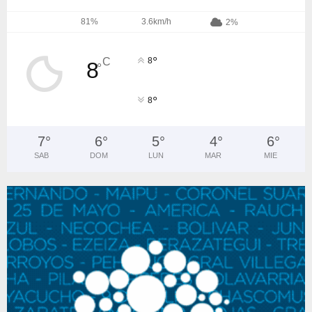
81%
3.6km/h
2%
°
C
8
8
°
°
8
7
°
6
°
5
°
4
°
6
°
SAB
DOM
LUN
MAR
MIE