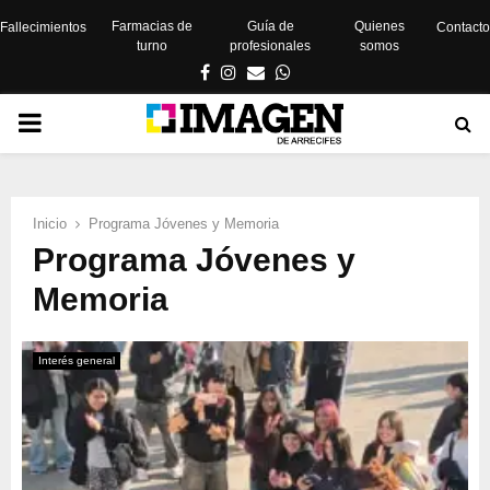
Farmacias de
Guía de
Quienes
Fallecimientos
Contacto
turno
profesionales
somos
Facebook
Instagram
Email
Whatsapp
PRIMARY
MENU
Inicio
Programa Jóvenes y Memoria
Programa Jóvenes y
Memoria
Interés general