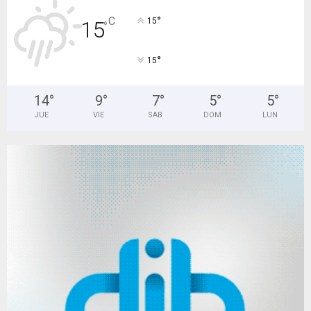
°
C
15
15
°
°
15
14
°
9
°
7
°
5
°
5
°
JUE
VIE
SAB
DOM
LUN