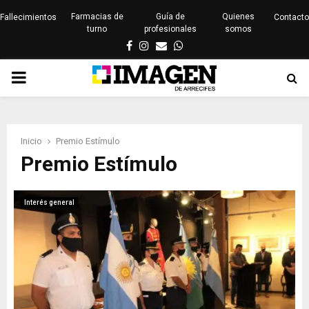
Farmacias de
Guía de
Quienes
Fallecimientos
Contacto
turno
profesionales
somos
Facebook
Instagram
Email
Whatsapp
PRIMARY
MENU
Inicio
Premio Estímulo
Premio Estímulo
Interés general