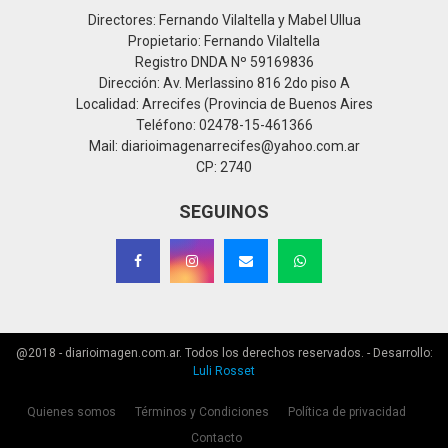
Directores: Fernando Vilaltella y Mabel Ullua
Propietario: Fernando Vilaltella
Registro DNDA Nº 59169836
Dirección: Av. Merlassino 816 2do piso A
Localidad: Arrecifes (Provincia de Buenos Aires
Teléfono: 02478-15-461366
Mail: diarioimagenarrecifes@yahoo.com.ar
CP: 2740
SEGUINOS
@2018 - diarioimagen.com.ar. Todos los derechos reservados. - Desarrollo:
Luli Rosset
Quienes somos
Términos y Condiciones
Política de privacidad
Contacto