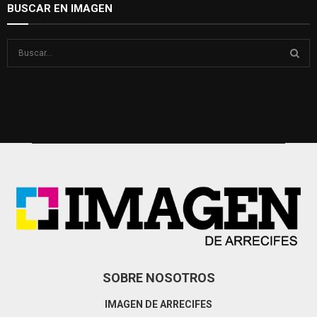
BUSCAR EN IMAGEN
S
e
a
S
r
c
E
h
f
A
o
r
R
:
C
H
SOBRE NOSOTROS
IMAGEN DE ARRECIFES