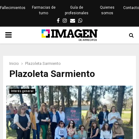
Farmacias de
Guía de
Quienes
Fallecimientos
Contacto
turno
profesionales
somos
Facebook
Instagram
Email
Whatsapp
PRIMARY
MENU
Inicio
Plazoleta Sarmiento
Plazoleta Sarmiento
Interés general