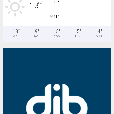
°
C
13
13
°
°
13
13
°
9
°
6
°
5
°
4
°
VIE
SAB
DOM
LUN
MAR