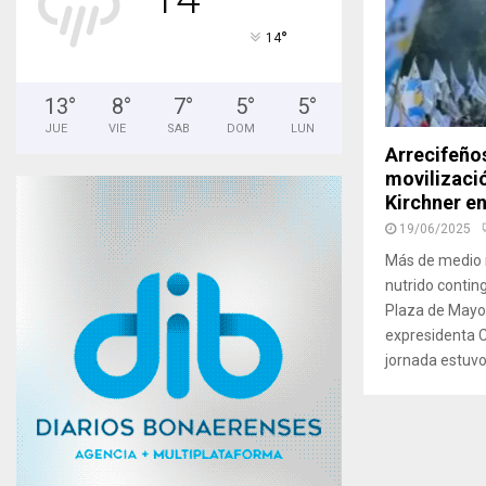
°
14
13
°
8
°
7
°
5
°
5
°
JUE
VIE
SAB
DOM
LUN
Arrecifeño
movilizació
Kirchner e
19/06/2025
Más de medio m
nutrido contin
Plaza de Mayo 
expresidenta C
jornada estuvo