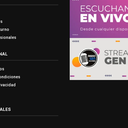
os
turno
esionales
NAL
os
ondiciones
rivacidad
IALES