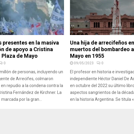
s presentes en la masiva
Una hija de arrecifeños en
n de apoyo a Cristina
muertos del bombardeo a
n Plaza de Mayo
Mayo en 1955
0
09/05/2023
0
illón de personas, incluyendo un
El profesor en historia e investiga
gente de Arrecifes, colmaron
independiente Héctor Daniel De Ar
en repudio a la condena contra la
en octubre del 2022 su último libr
ristina Fernández de Kirchner. La
aspectos sangrientos de la décad
 marcada por la gran...
en la historia Argentina. Se titula 