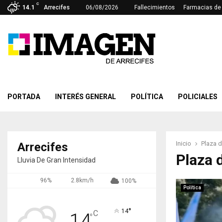
C
14.1
Arrecifes
06/08/2026
Fallecimientos
Farmacias de 
PORTADA
INTERÉS GENERAL
POLÍTICA
POLICIALES
Inicio
Plaza 
Arrecifes
Plaza 
Lluvia De Gran Intensidad
96%
2.8km/h
100%
Política
°
14
C
14
°