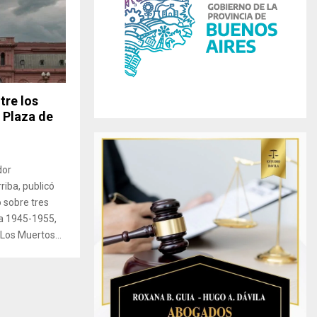
r
R
:
C
H
tre los
 Plaza de
dor
riba, publicó
o sobre tres
a 1945-1955,
«Los Muertos...