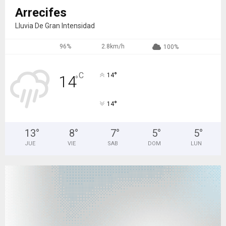
Arrecifes
Lluvia De Gran Intensidad
96%
2.8km/h
100%
°
C
14
14
°
°
14
13
°
8
°
7
°
5
°
5
°
JUE
VIE
SAB
DOM
LUN