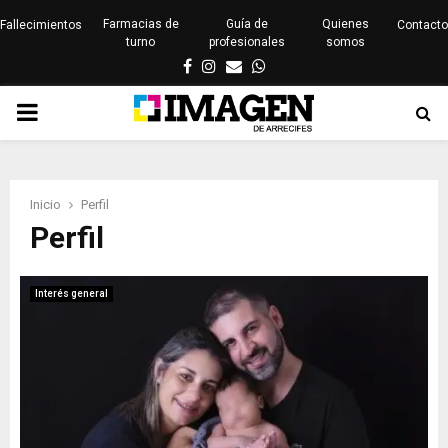
Farmacias de
Guía de
Quienes
Fallecimientos
Contacto
turno
profesionales
somos
Facebook
Instagram
Email
Whatsapp
PRIMARY
MENU
Inicio
Perfil
Perfil
Interés general