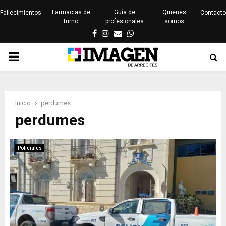
Farmacias de
Guía de
Quienes
Fallecimientos
Contacto
turno
profesionales
somos
Facebook
Instagram
Email
Whatsapp
PRIMARY
MENU
Inicio
perdumes
perdumes
Policiales