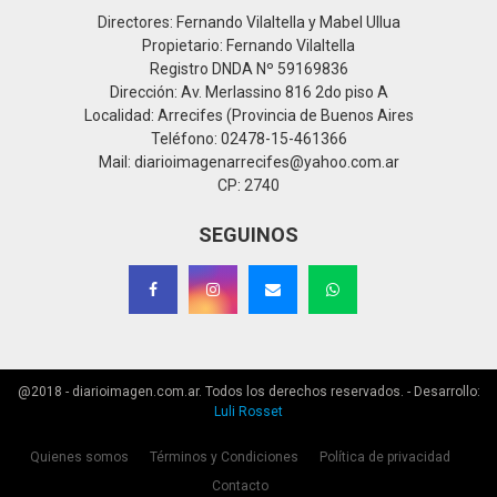
Directores: Fernando Vilaltella y Mabel Ullua
Propietario: Fernando Vilaltella
Registro DNDA Nº 59169836
Dirección: Av. Merlassino 816 2do piso A
Localidad: Arrecifes (Provincia de Buenos Aires
Teléfono: 02478-15-461366
Mail: diarioimagenarrecifes@yahoo.com.ar
CP: 2740
SEGUINOS
@2018 - diarioimagen.com.ar. Todos los derechos reservados. - Desarrollo:
Luli Rosset
Quienes somos
Términos y Condiciones
Política de privacidad
Contacto