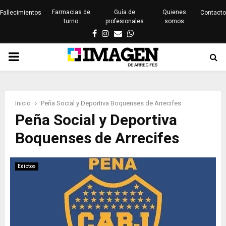
Farmacias de
Guía de
Quienes
Fallecimientos
Contacto
turno
profesionales
somos
Facebook
Instagram
Email
Whatsapp
PRIMARY
MENU
Inicio
Peña Social y Deportiva Boquenses de Arrecifes
Peña Social y Deportiva
Boquenses de Arrecifes
Edictos