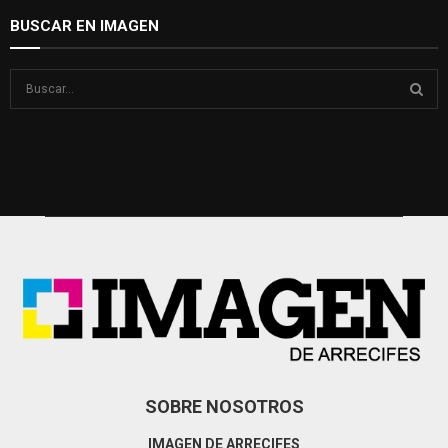
BUSCAR EN IMAGEN
S
e
a
S
r
c
E
h
f
A
o
r
R
:
C
H
SOBRE NOSOTROS
IMAGEN DE ARRECIFES