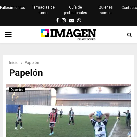
Farmacias de
Guía de
Quienes
Fallecimientos
Contacto
turno
profesionales
somos
Facebook
Instagram
Email
Whatsapp
PRIMARY
MENU
Inicio
Papelón
Papelón
Deportes