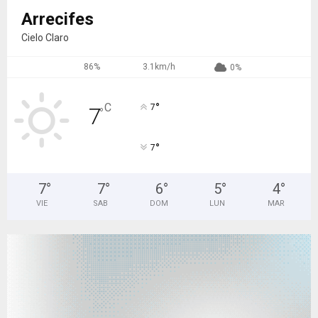
Arrecifes
Cielo Claro
86%
3.1km/h
0%
°
C
7
7
°
°
7
7
°
7
°
6
°
5
°
4
°
VIE
SAB
DOM
LUN
MAR