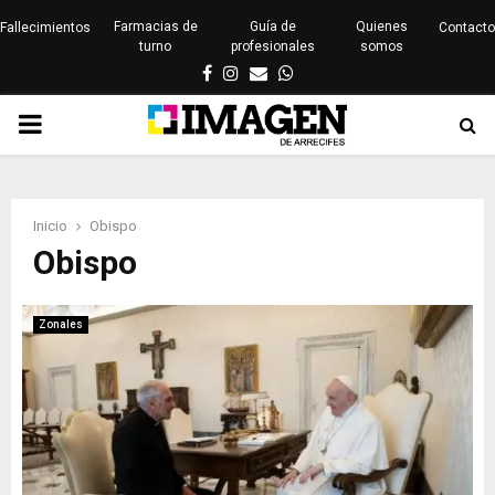
Farmacias de
Guía de
Quienes
Fallecimientos
Contacto
turno
profesionales
somos
Facebook
Instagram
Email
Whatsapp
PRIMARY
MENU
Inicio
Obispo
Obispo
Zonales