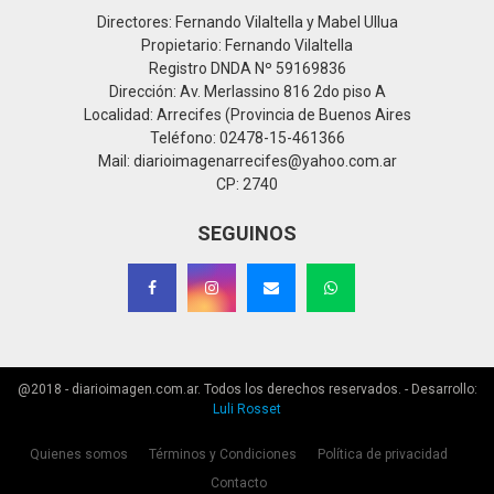
Directores: Fernando Vilaltella y Mabel Ullua
Propietario: Fernando Vilaltella
Registro DNDA Nº 59169836
Dirección: Av. Merlassino 816 2do piso A
Localidad: Arrecifes (Provincia de Buenos Aires
Teléfono: 02478-15-461366
Mail: diarioimagenarrecifes@yahoo.com.ar
CP: 2740
SEGUINOS
@2018 - diarioimagen.com.ar. Todos los derechos reservados. - Desarrollo:
Luli Rosset
Quienes somos
Términos y Condiciones
Política de privacidad
Contacto