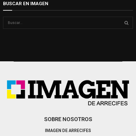
BUSCAR EN IMAGEN
S
e
a
S
r
c
E
h
f
A
o
r
R
:
C
H
SOBRE NOSOTROS
IMAGEN DE ARRECIFES