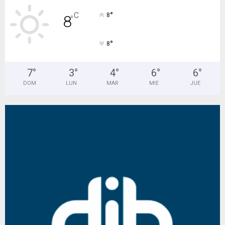
°
C
8
8
°
°
8
7
°
3
°
4
°
6
°
6
°
DOM
LUN
MAR
MIE
JUE