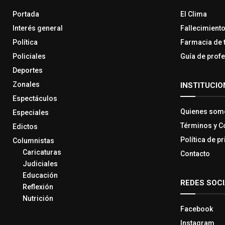
Portada
El Clima
Interés general
Fallecimient
Política
Farmacia de 
Policiales
Guía de prof
Deportes
Zonales
INSTITUCIO
Espectáculos
Quienes som
Especiales
Términos y C
Edictos
Política de p
Columnistas
Caricaturas
Contacto
Judiciales
Educación
REDES SOC
Reflexión
Nutrición
Facebook
Instagram