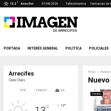
C
12.2
Arrecifes
07/08/2026
Fallecimientos
Farmacias de 
PORTADA
INTERÉS GENERAL
POLÍTICA
POLICIALES
Inicio
Nuevo 
Arrecifes
Nuevo
Cielo Claro
52%
3.6km/h
0%
Zonales
°
13
C
13
°