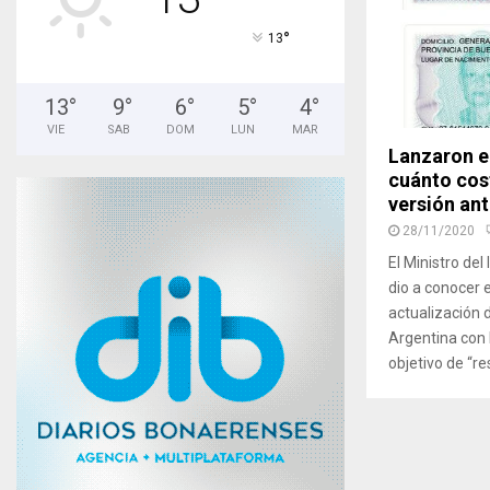
°
13
13
°
9
°
6
°
5
°
4
°
VIE
SAB
DOM
LUN
MAR
Lanzaron e
cuánto cos
versión ant
28/11/2020
El Ministro del
dio a conocer 
actualización 
Argentina con l
objetivo de “re