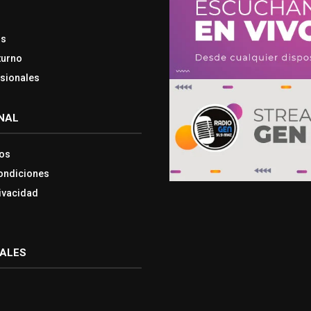
os
turno
esionales
NAL
os
ondiciones
rivacidad
IALES