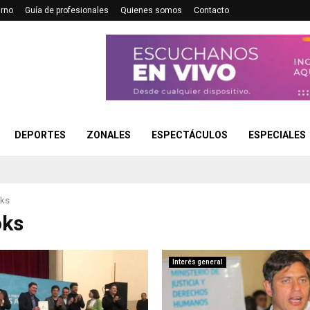
urno
Guía de profesionales
Quienes somos
Contacto
DEPORTES
ZONALES
ESPECTÁCULOS
ESPECIALES
ks
oks
Interés general