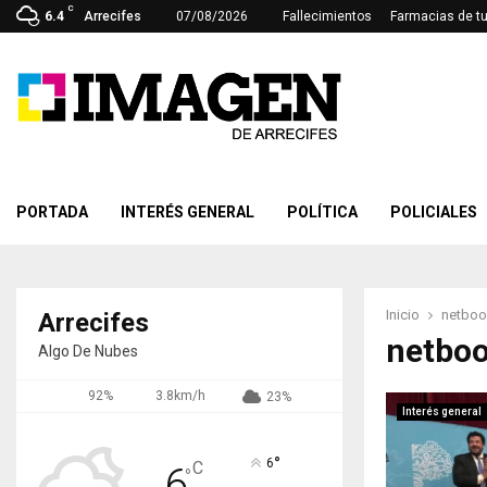
C
6.4
Arrecifes
07/08/2026
Fallecimientos
Farmacias de t
PORTADA
INTERÉS GENERAL
POLÍTICA
POLICIALES
Inicio
netboo
Arrecifes
netbo
Algo De Nubes
92%
3.8km/h
23%
Interés general
°
6
C
6
°