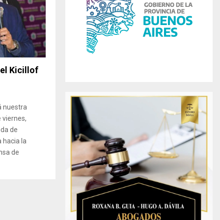
r
R
:
C
H
l Kicillof
á nuestra
 viernes,
nda de
 hacia la
ensa de