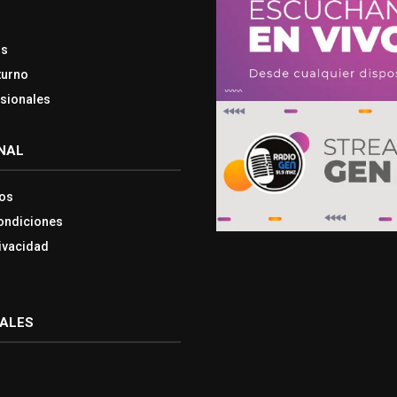
os
turno
esionales
NAL
os
ondiciones
rivacidad
IALES