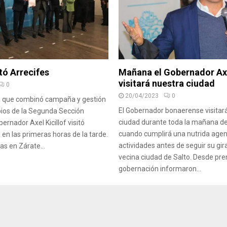
itó Arrecifes
Mañana el Gobernador Axe
visitará nuestra ciudad
0
20/04/2023
0
a que combinó campaña y gestión
El Gobernador bonaerense visitar
pios de la Segunda Sección
ciudad durante toda la mañana de
bernador Axel Kicillof visitó
cuando cumplirá una nutrida age
 en las primeras horas de la tarde.
actividades antes de seguir su gira
as en Zárate...
vecina ciudad de Salto. Desde pr
gobernación informaron...