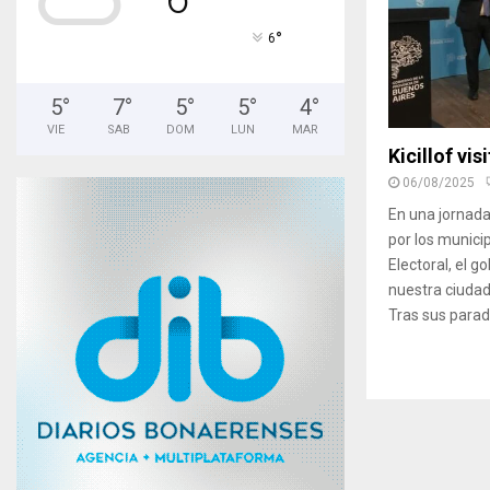
°
6
5
°
7
°
5
°
5
°
4
°
VIE
SAB
DOM
LUN
MAR
Kicillof vis
06/08/2025
En una jornad
por los munici
Electoral, el go
nuestra ciudad
Tras sus parad