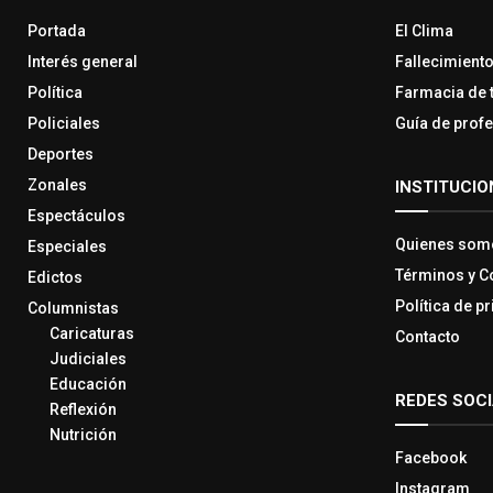
Portada
El Clima
Interés general
Fallecimient
Política
Farmacia de 
Policiales
Guía de prof
Deportes
Zonales
INSTITUCIO
Espectáculos
Quienes som
Especiales
Términos y C
Edictos
Política de p
Columnistas
Caricaturas
Contacto
Judiciales
Educación
REDES SOC
Reflexión
Nutrición
Facebook
Instagram