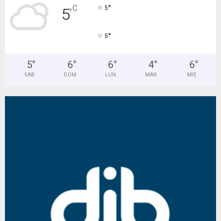
°
C
5
5
°
°
5
5
°
6
°
6
°
4
°
6
°
SAB
DOM
LUN
MAR
MIE