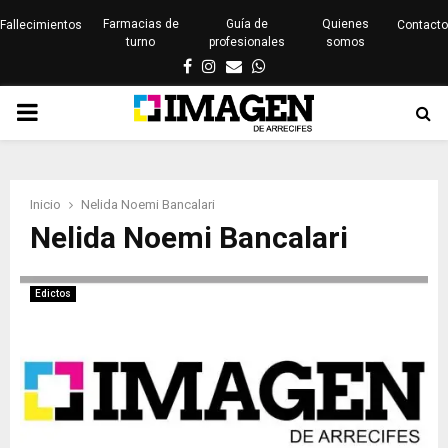
Farmacias de
Guía de
Quienes
Fallecimientos
Contacto
turno
profesionales
somos
Facebook
Instagram
Email
Whatsapp
PRIMARY
MENU
Inicio
Nelida Noemi Bancalari
Nelida Noemi Bancalari
Edictos