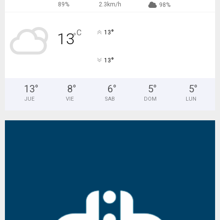
89%
2.3km/h
98%
°
C
13
13
°
°
13
13
°
8
°
6
°
5
°
5
°
JUE
VIE
SAB
DOM
LUN