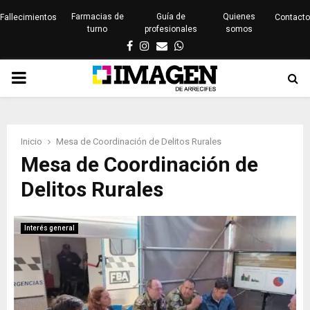
Farmacias de
Guía de
Quienes
Fallecimientos
Contacto
turno
profesionales
somos
Facebook
Instagram
Email
Whatsapp
PRIMARY
MENU
Inicio
Mesa de Coordinación de Delitos Rurales
Mesa de Coordinación de
Delitos Rurales
Interés general