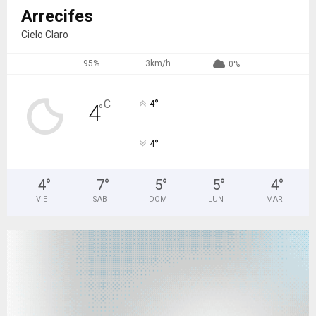
Arrecifes
Cielo Claro
95%
3km/h
0%
°
C
4
4
°
°
4
4
°
7
°
5
°
5
°
4
°
VIE
SAB
DOM
LUN
MAR