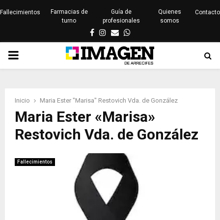
Farmacias de
Guía de
Quienes
Fallecimientos
Contacto
turno
profesionales
somos
Facebook
Instagram
Email
Whatsapp
PRIMARY
MENU
Inicio
Maria Ester "Marisa" Restovich Vda. de González
Maria Ester «Marisa»
Restovich Vda. de González
Fallecimientos