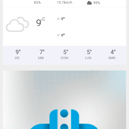
83%
10.7km/h
99%
°
C
9
9
°
°
9
9
°
7
°
5
°
5
°
4
°
VIE
SAB
DOM
LUN
MAR