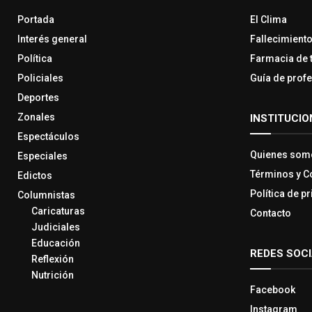
Portada
El Clima
Interés general
Fallecimient
Política
Farmacia de 
Policiales
Guía de prof
Deportes
Zonales
INSTITUCIO
Espectáculos
Quienes som
Especiales
Términos y C
Edictos
Política de p
Columnistas
Caricaturas
Contacto
Judiciales
Educación
REDES SOC
Reflexión
Nutrición
Facebook
Instagram