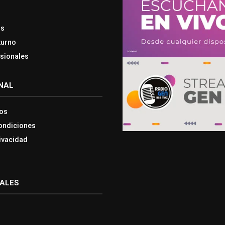
os
turno
esionales
NAL
os
ondiciones
rivacidad
IALES