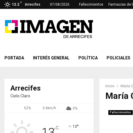
C
12.2
Arrecifes
07/08/2026
Fallecimientos
Farmacias de 
PORTADA
INTERÉS GENERAL
POLÍTICA
POLICIALES
Inicio
María C
Arrecifes
María 
Cielo Claro
52%
3.6km/h
0%
Fallecimientos
°
13
C
13
°