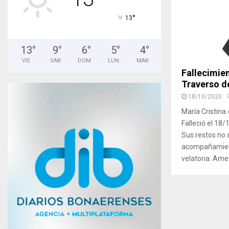
°
13
13
°
9
°
6
°
5
°
4
°
VIE
SAB
DOM
LUN
MAR
Fallecimie
Traverso de
18/10/2020
María Cristina
Falleció el 18/
Sus restos no 
acompañamient
velatoria: Amet