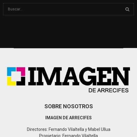
S
e
a
S
r
c
E
h
f
A
o
r
R
:
C
H
SOBRE NOSOTROS
IMAGEN DE ARRECIFES
Directores: Fernando Vilaltella y Mabel Ullua
Propietario: Fernando Vilaltella