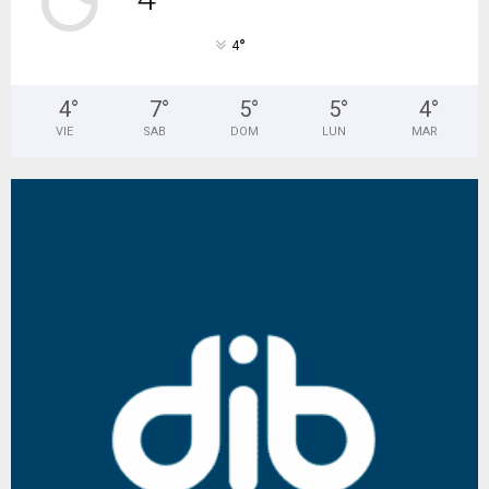
°
4
4
°
7
°
5
°
5
°
4
°
VIE
SAB
DOM
LUN
MAR