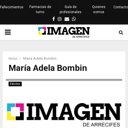
Farmacias de
Guía de
Quienes
Fallecimientos
Contacto
turno
profesionales
somos
Facebook
Instagram
Email
Whatsapp
PRIMARY
MENU
Inicio
María Adela Bombin
María Adela Bombin
Edictos