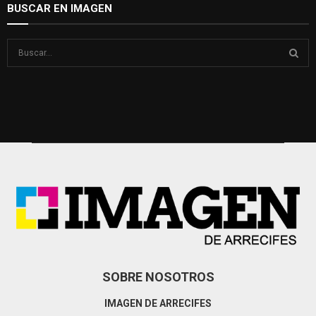
BUSCAR EN IMAGEN
S
e
a
S
r
c
E
h
f
A
o
r
R
:
C
H
SOBRE NOSOTROS
IMAGEN DE ARRECIFES