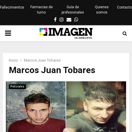
Farmacias de
Guía de
Quienes
Fallecimientos
Contacto
turno
profesionales
somos
Facebook
Instagram
Email
Whatsapp
PRIMARY
MENU
Inicio
Marcos Juan Tobares
Marcos Juan Tobares
Policiales