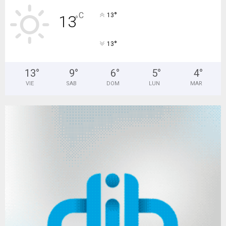
°
C
13
13
°
°
13
13
°
9
°
6
°
5
°
4
°
VIE
SAB
DOM
LUN
MAR