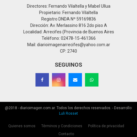
Directores: Fernando Vilaltella y Mabel Ullua
Propietario: Fernando Vilaltella
Registro DNDA Nº 59169836
Dirección: Av. Merlassino 816 2do piso A
Localidad: Arrecifes (Provincia de Buenos Aires
Teléfono: 02478-15-461366
Mail: diarioimagenarrecifes@yahoo.com.ar
CP: 2740
SEGUINOS
@2018 - diarioimagen.com.ar. Todos los derechos reservados. - Desarrollo:
Luli Rosset
Quienes somos
Términos y Condiciones
Política de privacidad
Contacto