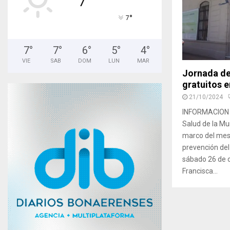
°
7
7
°
7
°
6
°
5
°
4
°
VIE
SAB
DOM
LUN
MAR
Jornada de
gratuitos e
21/10/2024
INFORMACION M
Salud de la Mu
marco del mes 
prevención de
sábado 26 de o
Francisca...