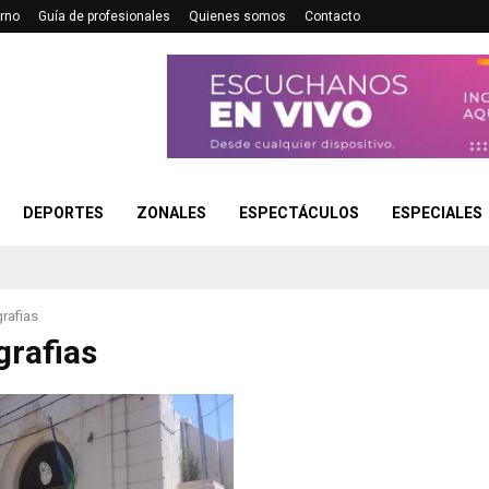
rno
Guía de profesionales
Quienes somos
Contacto
DEPORTES
ZONALES
ESPECTÁCULOS
ESPECIALES
afias
rafias