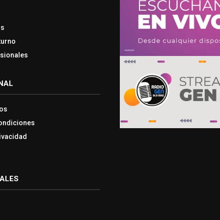
os
turno
esionales
NAL
os
ondiciones
rivacidad
IALES