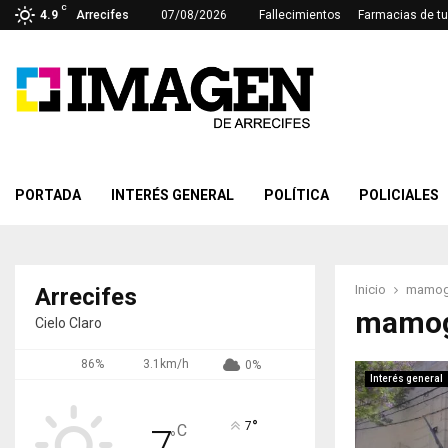
C
4.9
Arrecifes
07/08/2026
Fallecimientos
Farmacias de tu
PORTADA
INTERÉS GENERAL
POLÍTICA
POLICIALES
Inicio
mamogr
Arrecifes
mamog
Cielo Claro
86%
3.1km/h
0%
Interés general
°
7
C
7
°