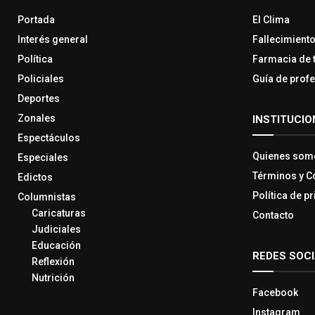
Portada
El Clima
Interés general
Fallecimient
Política
Farmacia de 
Policiales
Guía de prof
Deportes
Zonales
INSTITUCIO
Espectáculos
Quienes som
Especiales
Términos y C
Edictos
Política de p
Columnistas
Caricaturas
Contacto
Judiciales
Educación
REDES SOC
Reflexión
Nutrición
Facebook
Instagram