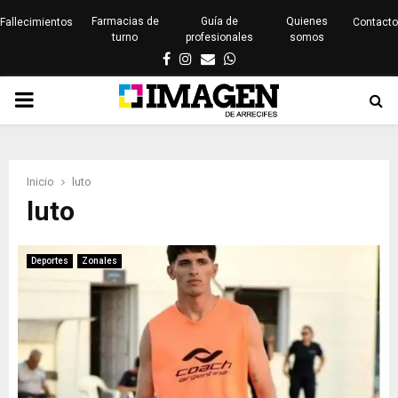
Farmacias de
Guía de
Quienes
Fallecimientos
Contacto
turno
profesionales
somos
Facebook
Instagram
Email
Whatsapp
PRIMARY
MENU
Inicio
luto
luto
Deportes
Zonales