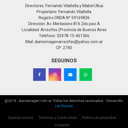
Directores: Fernando Vilaltella y Mabel Ullua
Propietario: Fernando Vilaltella
Registro DNDA Nº 59169836
Dirección: Av. Merlassino 816 2do piso A
Localidad: Arrecifes (Provincia de Buenos Aires
Teléfono: 02478-15-461366
Mail: diarioimagenarrecifes@yahoo.com.ar
CP: 2740
SEGUINOS
@2018 - diarioimagen.com.ar. Todos los derechos reservados. - Desarrollo:
Luli Rosset
Quienes somos
Términos y Condiciones
Política de privacidad
Contacto