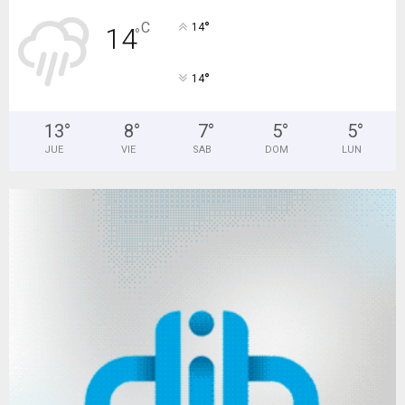
°
C
14
14
°
°
14
13
°
8
°
7
°
5
°
5
°
JUE
VIE
SAB
DOM
LUN