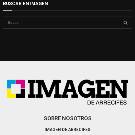
BUSCAR EN IMAGEN
S
e
a
S
r
c
E
h
f
A
o
r
R
:
C
H
SOBRE NOSOTROS
IMAGEN DE ARRECIFES